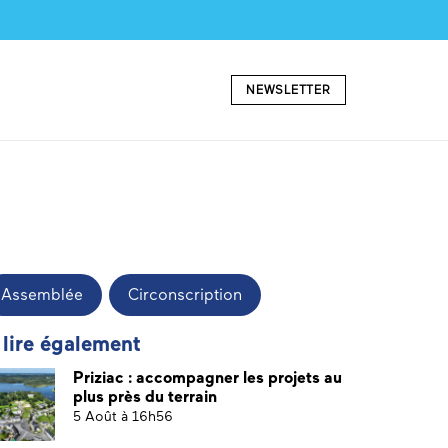
NEWSLETTER
Assemblée
Circonscription
 lire également
Priziac : accompagner les projets au
plus près du terrain
5 Août à 16h56