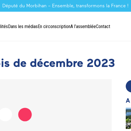
Député du Morbihan – Ensemble, transformons la France !
lités
Dans les médias
En circonscription
A l’assemblée
Contact
ois de décembre 2023
A