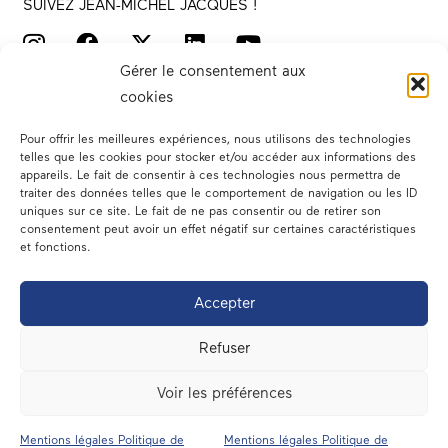
SUIVEZ JEAN-MICHEL JACQUES !
Gérer le consentement aux
cookies
Pour offrir les meilleures expériences, nous utilisons des technologies
telles que les cookies pour stocker et/ou accéder aux informations des
appareils. Le fait de consentir à ces technologies nous permettra de
traiter des données telles que le comportement de navigation ou les ID
Votre député
uniques sur ce site. Le fait de ne pas consentir ou de retirer son
consentement peut avoir un effet négatif sur certaines caractéristiques
Actualités
et fonctions.
Dans les médias
Accepter
En circonscription
Refuser
A l’assemblée
Voir les préférences
Contact
Mentions légales Politique de
Mentions légales Politique de