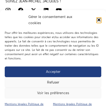
SUIVEZ JEAN-MICHEL JACQUES !
Gérer le consentement aux
cookies
Pour offrir les meilleures expériences, nous utilisons des technologies
telles que les cookies pour stocker et/ou accéder aux informations des
appareils. Le fait de consentir à ces technologies nous permettra de
traiter des données telles que le comportement de navigation ou les ID
Votre député
uniques sur ce site. Le fait de ne pas consentir ou de retirer son
consentement peut avoir un effet négatif sur certaines caractéristiques
Actualités
et fonctions.
Dans les médias
Accepter
En circonscription
Refuser
A l’assemblée
Voir les préférences
Contact
Mentions légales Politique de
Mentions légales Politique de