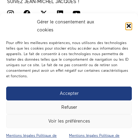
SUIVEZ JEAN-MICHEL JACQUES !
Gérer le consentement aux
cookies
Pour offrir les meilleures expériences, nous utilisons des technologies
telles que les cookies pour stocker et/ou accéder aux informations des
appareils. Le fait de consentir à ces technologies nous permettra de
traiter des données telles que le comportement de navigation ou les ID
Votre député
uniques sur ce site. Le fait de ne pas consentir ou de retirer son
consentement peut avoir un effet négatif sur certaines caractéristiques
Actualités
et fonctions.
Dans les médias
Accepter
En circonscription
Refuser
A l’assemblée
Voir les préférences
Contact
Mentions légales Politique de
Mentions légales Politique de