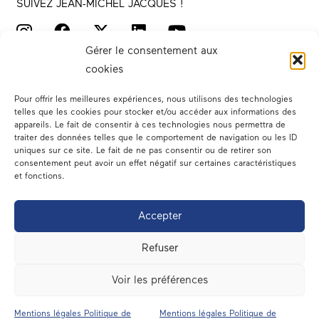
SUIVEZ JEAN-MICHEL JACQUES !
Gérer le consentement aux
cookies
Pour offrir les meilleures expériences, nous utilisons des technologies
telles que les cookies pour stocker et/ou accéder aux informations des
appareils. Le fait de consentir à ces technologies nous permettra de
traiter des données telles que le comportement de navigation ou les ID
Votre député
uniques sur ce site. Le fait de ne pas consentir ou de retirer son
consentement peut avoir un effet négatif sur certaines caractéristiques
Actualités
et fonctions.
Dans les médias
Accepter
En circonscription
Refuser
A l’assemblée
Voir les préférences
Contact
Mentions légales Politique de
Mentions légales Politique de