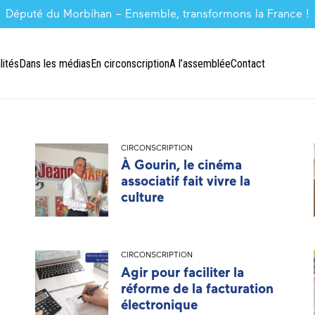
Député du Morbihan – Ensemble, transformons la France !
lités
Dans les médias
En circonscription
A l’assemblée
Contact
CIRCONSCRIPTION
À Gourin, le cinéma
associatif fait vivre la
culture
CIRCONSCRIPTION
Agir pour faciliter la
réforme de la facturation
électronique