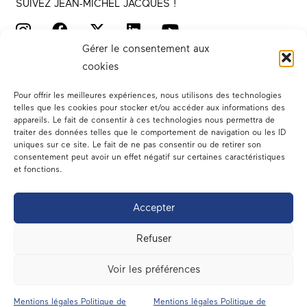
SUIVEZ JEAN-MICHEL JACQUES !
Gérer le consentement aux
cookies
Pour offrir les meilleures expériences, nous utilisons des technologies
telles que les cookies pour stocker et/ou accéder aux informations des
appareils. Le fait de consentir à ces technologies nous permettra de
traiter des données telles que le comportement de navigation ou les ID
Votre député
uniques sur ce site. Le fait de ne pas consentir ou de retirer son
consentement peut avoir un effet négatif sur certaines caractéristiques
Actualités
et fonctions.
Dans les médias
Accepter
En circonscription
Refuser
A l’assemblée
Voir les préférences
Contact
Mentions légales Politique de
Mentions légales Politique de