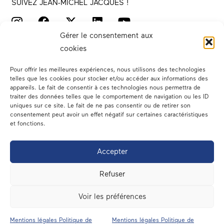
SUIVEZ JEAN-MICHEL JACQUES !
Gérer le consentement aux
cookies
Pour offrir les meilleures expériences, nous utilisons des technologies
telles que les cookies pour stocker et/ou accéder aux informations des
appareils. Le fait de consentir à ces technologies nous permettra de
traiter des données telles que le comportement de navigation ou les ID
Votre député
uniques sur ce site. Le fait de ne pas consentir ou de retirer son
consentement peut avoir un effet négatif sur certaines caractéristiques
Actualités
et fonctions.
Dans les médias
Accepter
En circonscription
Refuser
A l’assemblée
Voir les préférences
Contact
Mentions légales Politique de
Mentions légales Politique de