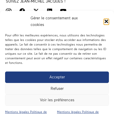
SUIVEZ JEAN-MICHEL JACQUES !
Gérer le consentement aux
cookies
Pour offrir les meilleures expériences, nous utilisons des technologies
telles que les cookies pour stocker et/ou accéder aux informations des
appareils. Le fait de consentir à ces technologies nous permettra de
traiter des données telles que le comportement de navigation ou les ID
Votre député
uniques sur ce site. Le fait de ne pas consentir ou de retirer son
consentement peut avoir un effet négatif sur certaines caractéristiques
Actualités
et fonctions.
Dans les médias
Accepter
En circonscription
Refuser
A l’assemblée
Voir les préférences
Contact
Mentions légales Politique de
Mentions légales Politique de