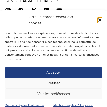
SUIVEZ JEAN-MICHEL JACQUES !
Gérer le consentement aux
cookies
Pour offrir les meilleures expériences, nous utilisons des technologies
telles que les cookies pour stocker et/ou accéder aux informations des
appareils. Le fait de consentir à ces technologies nous permettra de
traiter des données telles que le comportement de navigation ou les ID
Votre député
uniques sur ce site. Le fait de ne pas consentir ou de retirer son
consentement peut avoir un effet négatif sur certaines caractéristiques
Actualités
et fonctions.
Dans les médias
Accepter
En circonscription
Refuser
A l’assemblée
Voir les préférences
Contact
Mentions légales Politique de
Mentions légales Politique de