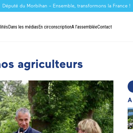
Député du Morbihan – Ensemble, transformons la France !
lités
Dans les médias
En circonscription
A l’assemblée
Contact
nos agriculteurs
A