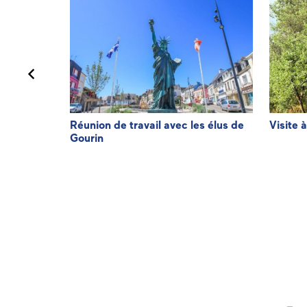
de
Réunion de travail avec les élus de
Visite 
Gourin