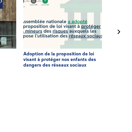
Adoption de la proposition de loi
3ème éditi
visant à protéger nos enfants des
Patriote
dangers des réseaux sociaux