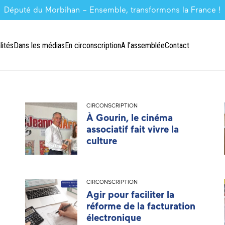
Député du Morbihan – Ensemble, transformons la France !
lités
Dans les médias
En circonscription
A l’assemblée
Contact
CIRCONSCRIPTION
À Gourin, le cinéma
associatif fait vivre la
culture
CIRCONSCRIPTION
Agir pour faciliter la
réforme de la facturation
électronique