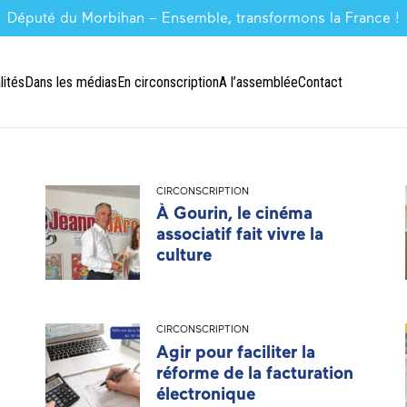
Député du Morbihan – Ensemble, transformons la France !
lités
Dans les médias
En circonscription
A l’assemblée
Contact
CIRCONSCRIPTION
À Gourin, le cinéma
associatif fait vivre la
culture
CIRCONSCRIPTION
Agir pour faciliter la
réforme de la facturation
électronique