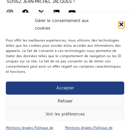
SUIVEZ JEAN-MICHEL JACQUES !
Gérer le consentement aux
cookies
Pour offrir les meilleures expériences, nous utilisons des technologies
telles que les cookies pour stocker et/ou accéder aux informations des
appareils. Le fait de consentir à ces technologies nous permettra de
traiter des données telles que le comportement de navigation ou les ID
Votre député
uniques sur ce site. Le fait de ne pas consentir ou de retirer son
consentement peut avoir un effet négatif sur certaines caractéristiques
Actualités
et fonctions.
Dans les médias
Accepter
En circonscription
Refuser
A l’assemblée
Voir les préférences
Contact
Mentions légales Politique de
Mentions légales Politique de