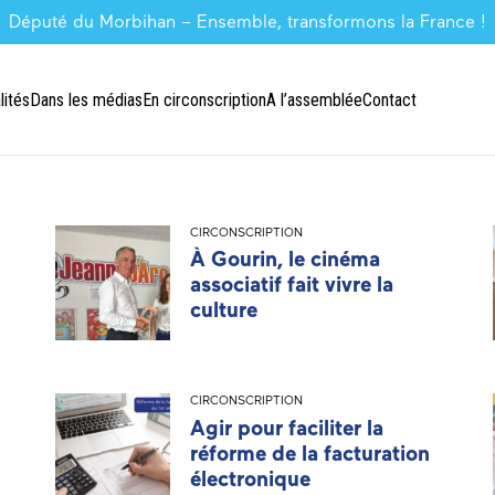
Député du Morbihan – Ensemble, transformons la France !
lités
Dans les médias
En circonscription
A l’assemblée
Contact
CIRCONSCRIPTION
À Gourin, le cinéma
associatif fait vivre la
culture
CIRCONSCRIPTION
Agir pour faciliter la
réforme de la facturation
électronique