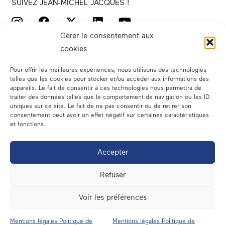
SUIVEZ JEAN-MICHEL JACQUES !
Gérer le consentement aux
cookies
Pour offrir les meilleures expériences, nous utilisons des technologies
telles que les cookies pour stocker et/ou accéder aux informations des
appareils. Le fait de consentir à ces technologies nous permettra de
traiter des données telles que le comportement de navigation ou les ID
Votre député
uniques sur ce site. Le fait de ne pas consentir ou de retirer son
consentement peut avoir un effet négatif sur certaines caractéristiques
Actualités
et fonctions.
Dans les médias
Accepter
En circonscription
Refuser
A l’assemblée
Voir les préférences
Contact
Mentions légales Politique de
Mentions légales Politique de