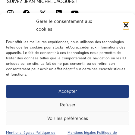
SUIVEZ JEAN-MICHEL JACQUES !
Gérer le consentement aux
cookies
Pour offrir les meilleures expériences, nous utilisons des technologies
telles que les cookies pour stocker et/ou accéder aux informations des
appareils. Le fait de consentir à ces technologies nous permettra de
traiter des données telles que le comportement de navigation ou les ID
Votre député
uniques sur ce site. Le fait de ne pas consentir ou de retirer son
consentement peut avoir un effet négatif sur certaines caractéristiques
Actualités
et fonctions.
Dans les médias
Accepter
En circonscription
Refuser
A l’assemblée
Voir les préférences
Contact
Mentions légales Politique de
Mentions légales Politique de