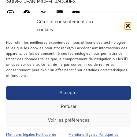
SUIVEZ JEAN-MICHEL JACQUES !
Gérer le consentement aux
cookies
Pour offrir les meilleures expériences, nous utilisons des technologies
telles que les cookies pour stocker et/ou accéder aux informations des
appareils. Le fait de consentir à ces technologies nous permettra de
traiter des données telles que le comportement de navigation ou les ID
Votre député
uniques sur ce site. Le fait de ne pas consentir ou de retirer son
consentement peut avoir un effet négatif sur certaines caractéristiques
Actualités
et fonctions.
Dans les médias
Accepter
En circonscription
Refuser
A l’assemblée
Voir les préférences
Contact
Mentions légales Politique de
Mentions légales Politique de