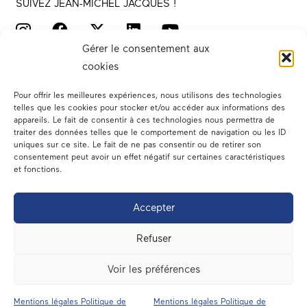
SUIVEZ JEAN-MICHEL JACQUES !
Gérer le consentement aux
cookies
Pour offrir les meilleures expériences, nous utilisons des technologies
telles que les cookies pour stocker et/ou accéder aux informations des
appareils. Le fait de consentir à ces technologies nous permettra de
traiter des données telles que le comportement de navigation ou les ID
Votre député
uniques sur ce site. Le fait de ne pas consentir ou de retirer son
consentement peut avoir un effet négatif sur certaines caractéristiques
Actualités
et fonctions.
Dans les médias
Accepter
En circonscription
Refuser
A l’assemblée
Voir les préférences
Contact
Mentions légales Politique de
Mentions légales Politique de