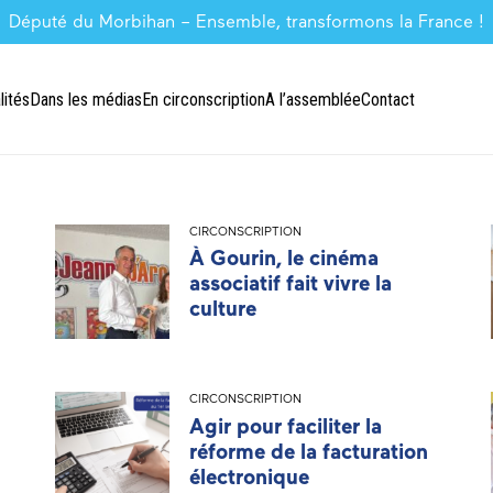
Député du Morbihan – Ensemble, transformons la France !
lités
Dans les médias
En circonscription
A l’assemblée
Contact
CIRCONSCRIPTION
À Gourin, le cinéma
associatif fait vivre la
culture
CIRCONSCRIPTION
Agir pour faciliter la
réforme de la facturation
électronique