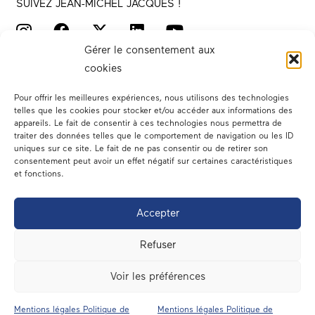
SUIVEZ JEAN-MICHEL JACQUES !
Gérer le consentement aux
cookies
Pour offrir les meilleures expériences, nous utilisons des technologies
telles que les cookies pour stocker et/ou accéder aux informations des
appareils. Le fait de consentir à ces technologies nous permettra de
traiter des données telles que le comportement de navigation ou les ID
Votre député
uniques sur ce site. Le fait de ne pas consentir ou de retirer son
consentement peut avoir un effet négatif sur certaines caractéristiques
Actualités
et fonctions.
Dans les médias
Accepter
En circonscription
Refuser
A l’assemblée
Voir les préférences
Contact
Mentions légales Politique de
Mentions légales Politique de