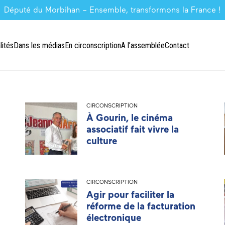
Député du Morbihan – Ensemble, transformons la France !
lités
Dans les médias
En circonscription
A l’assemblée
Contact
CIRCONSCRIPTION
À Gourin, le cinéma
associatif fait vivre la
culture
CIRCONSCRIPTION
Agir pour faciliter la
réforme de la facturation
électronique