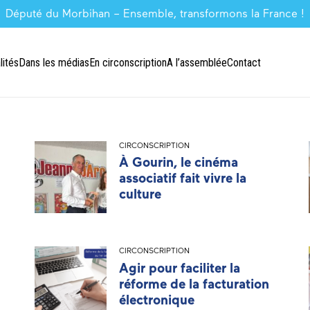
Député du Morbihan – Ensemble, transformons la France !
lités
Dans les médias
En circonscription
A l’assemblée
Contact
CIRCONSCRIPTION
À Gourin, le cinéma
associatif fait vivre la
culture
CIRCONSCRIPTION
Agir pour faciliter la
réforme de la facturation
électronique