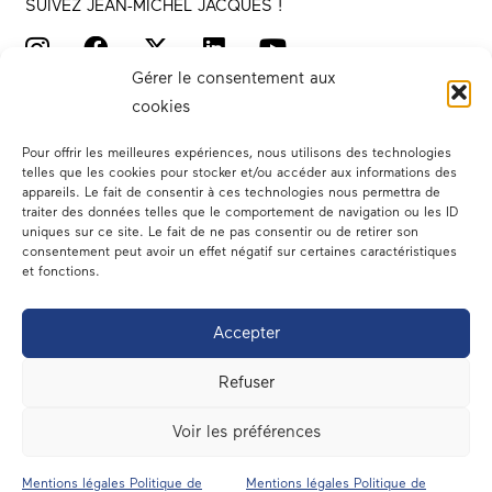
SUIVEZ JEAN-MICHEL JACQUES !
Gérer le consentement aux
cookies
Pour offrir les meilleures expériences, nous utilisons des technologies
telles que les cookies pour stocker et/ou accéder aux informations des
appareils. Le fait de consentir à ces technologies nous permettra de
traiter des données telles que le comportement de navigation ou les ID
Votre député
uniques sur ce site. Le fait de ne pas consentir ou de retirer son
consentement peut avoir un effet négatif sur certaines caractéristiques
Actualités
et fonctions.
Dans les médias
Accepter
En circonscription
Refuser
A l’assemblée
Voir les préférences
Contact
Mentions légales Politique de
Mentions légales Politique de