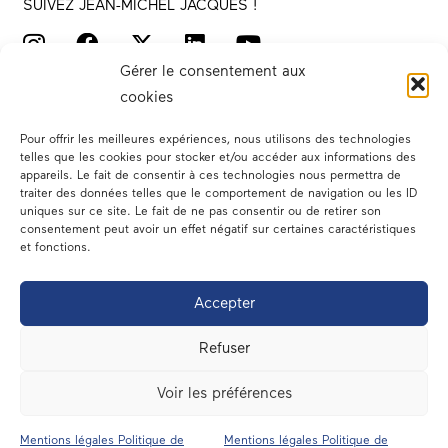
SUIVEZ JEAN-MICHEL JACQUES !
Gérer le consentement aux
cookies
Pour offrir les meilleures expériences, nous utilisons des technologies
telles que les cookies pour stocker et/ou accéder aux informations des
appareils. Le fait de consentir à ces technologies nous permettra de
traiter des données telles que le comportement de navigation ou les ID
Votre député
uniques sur ce site. Le fait de ne pas consentir ou de retirer son
consentement peut avoir un effet négatif sur certaines caractéristiques
Actualités
et fonctions.
Dans les médias
Accepter
En circonscription
Refuser
A l’assemblée
Voir les préférences
Contact
Mentions légales Politique de
Mentions légales Politique de