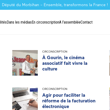
Député du Morbihan – Ensemble, transformons la France !
lités
Dans les médias
En circonscription
A l’assemblée
Contact
CIRCONSCRIPTION
À Gourin, le cinéma
associatif fait vivre la
culture
CIRCONSCRIPTION
Agir pour faciliter la
réforme de la facturation
électronique