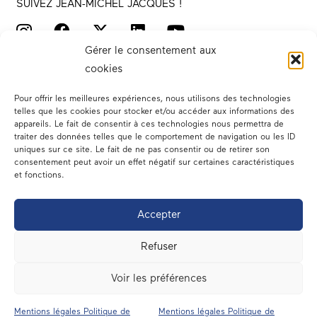
SUIVEZ JEAN-MICHEL JACQUES !
Gérer le consentement aux
cookies
Pour offrir les meilleures expériences, nous utilisons des technologies
telles que les cookies pour stocker et/ou accéder aux informations des
appareils. Le fait de consentir à ces technologies nous permettra de
traiter des données telles que le comportement de navigation ou les ID
Votre député
uniques sur ce site. Le fait de ne pas consentir ou de retirer son
consentement peut avoir un effet négatif sur certaines caractéristiques
Actualités
et fonctions.
Dans les médias
Accepter
En circonscription
Refuser
A l’assemblée
Voir les préférences
Contact
Mentions légales Politique de
Mentions légales Politique de