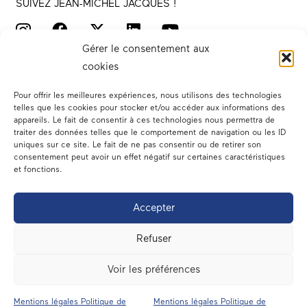
SUIVEZ JEAN-MICHEL JACQUES !
Gérer le consentement aux
cookies
Pour offrir les meilleures expériences, nous utilisons des technologies
telles que les cookies pour stocker et/ou accéder aux informations des
appareils. Le fait de consentir à ces technologies nous permettra de
traiter des données telles que le comportement de navigation ou les ID
Votre député
uniques sur ce site. Le fait de ne pas consentir ou de retirer son
consentement peut avoir un effet négatif sur certaines caractéristiques
Actualités
et fonctions.
Dans les médias
Accepter
En circonscription
Refuser
A l’assemblée
Voir les préférences
Contact
Mentions légales Politique de
Mentions légales Politique de