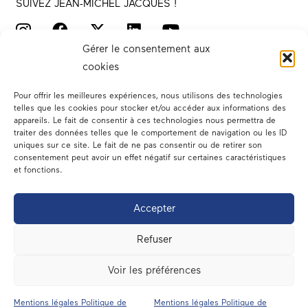
SUIVEZ JEAN-MICHEL JACQUES !
Gérer le consentement aux
cookies
Pour offrir les meilleures expériences, nous utilisons des technologies
telles que les cookies pour stocker et/ou accéder aux informations des
appareils. Le fait de consentir à ces technologies nous permettra de
traiter des données telles que le comportement de navigation ou les ID
Votre député
uniques sur ce site. Le fait de ne pas consentir ou de retirer son
consentement peut avoir un effet négatif sur certaines caractéristiques
Actualités
et fonctions.
Dans les médias
Accepter
En circonscription
Refuser
A l’assemblée
Voir les préférences
Contact
Mentions légales Politique de
Mentions légales Politique de