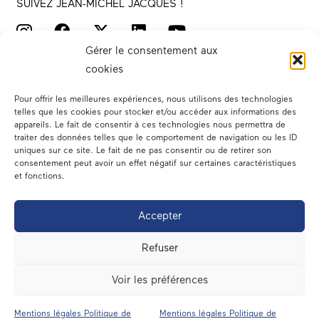
SUIVEZ JEAN-MICHEL JACQUES !
Gérer le consentement aux
cookies
Pour offrir les meilleures expériences, nous utilisons des technologies
telles que les cookies pour stocker et/ou accéder aux informations des
appareils. Le fait de consentir à ces technologies nous permettra de
traiter des données telles que le comportement de navigation ou les ID
Votre député
uniques sur ce site. Le fait de ne pas consentir ou de retirer son
consentement peut avoir un effet négatif sur certaines caractéristiques
Actualités
et fonctions.
Dans les médias
Accepter
En circonscription
Refuser
A l’assemblée
Voir les préférences
Contact
Mentions légales Politique de
Mentions légales Politique de