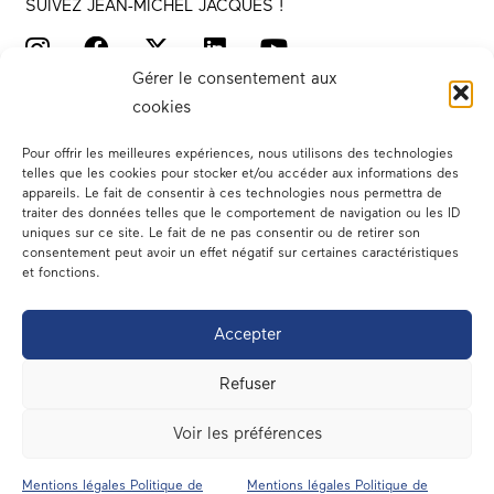
SUIVEZ JEAN-MICHEL JACQUES !
Gérer le consentement aux
cookies
Pour offrir les meilleures expériences, nous utilisons des technologies
telles que les cookies pour stocker et/ou accéder aux informations des
appareils. Le fait de consentir à ces technologies nous permettra de
traiter des données telles que le comportement de navigation ou les ID
Votre député
uniques sur ce site. Le fait de ne pas consentir ou de retirer son
consentement peut avoir un effet négatif sur certaines caractéristiques
Actualités
et fonctions.
Dans les médias
Accepter
En circonscription
Refuser
A l’assemblée
Voir les préférences
Contact
Mentions légales Politique de
Mentions légales Politique de