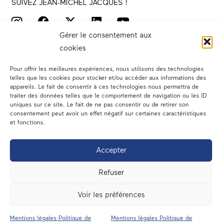
SUIVEZ JEAN-MICHEL JACQUES !
Gérer le consentement aux
cookies
Pour offrir les meilleures expériences, nous utilisons des technologies
telles que les cookies pour stocker et/ou accéder aux informations des
appareils. Le fait de consentir à ces technologies nous permettra de
traiter des données telles que le comportement de navigation ou les ID
Votre député
uniques sur ce site. Le fait de ne pas consentir ou de retirer son
consentement peut avoir un effet négatif sur certaines caractéristiques
Actualités
et fonctions.
Dans les médias
Accepter
En circonscription
Refuser
A l’assemblée
Voir les préférences
Contact
Mentions légales Politique de
Mentions légales Politique de