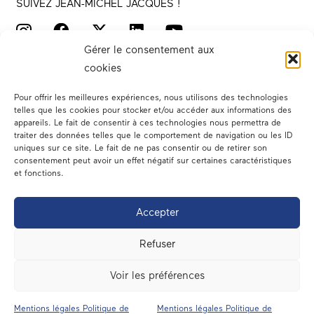
SUIVEZ JEAN-MICHEL JACQUES !
Gérer le consentement aux
cookies
Pour offrir les meilleures expériences, nous utilisons des technologies
telles que les cookies pour stocker et/ou accéder aux informations des
appareils. Le fait de consentir à ces technologies nous permettra de
traiter des données telles que le comportement de navigation ou les ID
Votre député
uniques sur ce site. Le fait de ne pas consentir ou de retirer son
consentement peut avoir un effet négatif sur certaines caractéristiques
Actualités
et fonctions.
Dans les médias
Accepter
En circonscription
Refuser
A l’assemblée
Voir les préférences
Contact
Mentions légales Politique de
Mentions légales Politique de