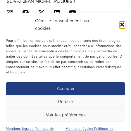
SUIVEZ JEAN-MICHEL JACQUES !
Gérer le consentement aux
cookies
Pour offrir les meilleures expériences, nous utilisons des technologies
telles que les cookies pour stocker et/ou accéder aux informations des
appareils. Le fait de consentir à ces technologies nous permettra de
traiter des données telles que le comportement de navigation ou les ID
Votre député
uniques sur ce site. Le fait de ne pas consentir ou de retirer son
consentement peut avoir un effet négatif sur certaines caractéristiques
Actualités
et fonctions.
Dans les médias
Accepter
En circonscription
Refuser
A l’assemblée
Voir les préférences
Contact
Mentions légales Politique de
Mentions légales Politique de