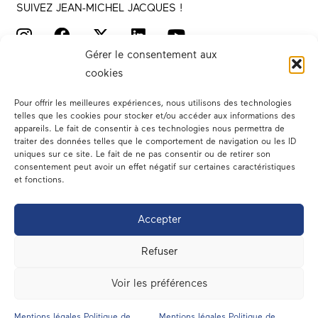
SUIVEZ JEAN-MICHEL JACQUES !
Gérer le consentement aux
cookies
Pour offrir les meilleures expériences, nous utilisons des technologies
telles que les cookies pour stocker et/ou accéder aux informations des
appareils. Le fait de consentir à ces technologies nous permettra de
traiter des données telles que le comportement de navigation ou les ID
Votre député
uniques sur ce site. Le fait de ne pas consentir ou de retirer son
consentement peut avoir un effet négatif sur certaines caractéristiques
Actualités
et fonctions.
Dans les médias
Accepter
En circonscription
Refuser
A l’assemblée
Voir les préférences
Contact
Mentions légales Politique de
Mentions légales Politique de