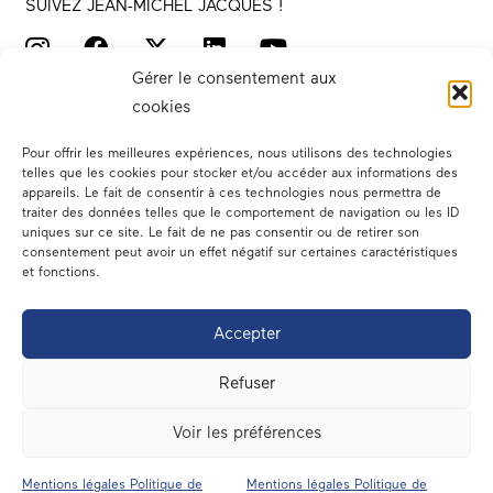
SUIVEZ JEAN-MICHEL JACQUES !
Gérer le consentement aux
cookies
Pour offrir les meilleures expériences, nous utilisons des technologies
telles que les cookies pour stocker et/ou accéder aux informations des
appareils. Le fait de consentir à ces technologies nous permettra de
traiter des données telles que le comportement de navigation ou les ID
Votre député
uniques sur ce site. Le fait de ne pas consentir ou de retirer son
consentement peut avoir un effet négatif sur certaines caractéristiques
Actualités
et fonctions.
Dans les médias
Accepter
En circonscription
Refuser
A l’assemblée
Voir les préférences
Contact
Mentions légales Politique de
Mentions légales Politique de