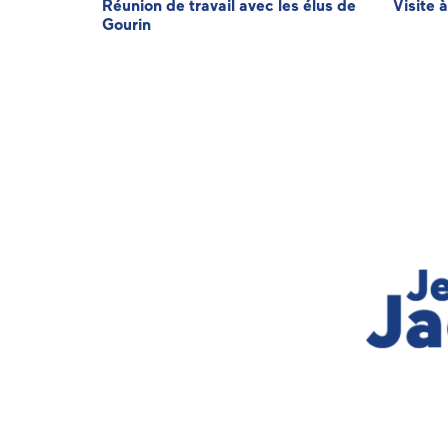
de
Réunion de travail avec les élus de
Visite 
Gourin