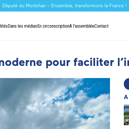
Député du Morbihan – Ensemble, transformons la France !
lités
Dans les médias
En circonscription
A l’assemblée
Contact
moderne pour faciliter l’
A