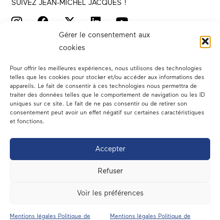
SUIVEZ JEAN-MICHEL JACQUES !
Gérer le consentement aux
cookies
Pour offrir les meilleures expériences, nous utilisons des technologies
telles que les cookies pour stocker et/ou accéder aux informations des
appareils. Le fait de consentir à ces technologies nous permettra de
traiter des données telles que le comportement de navigation ou les ID
Votre député
uniques sur ce site. Le fait de ne pas consentir ou de retirer son
consentement peut avoir un effet négatif sur certaines caractéristiques
Actualités
et fonctions.
Dans les médias
Accepter
En circonscription
Refuser
A l’assemblée
Voir les préférences
Contact
Mentions légales Politique de
Mentions légales Politique de