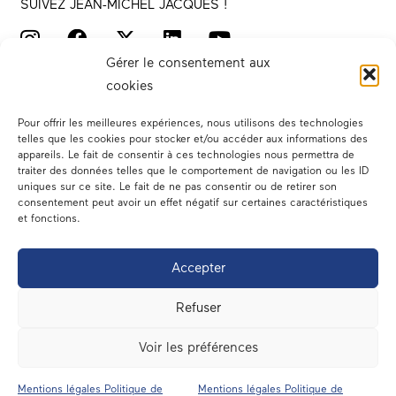
SUIVEZ JEAN-MICHEL JACQUES !
Gérer le consentement aux
cookies
Pour offrir les meilleures expériences, nous utilisons des technologies
telles que les cookies pour stocker et/ou accéder aux informations des
appareils. Le fait de consentir à ces technologies nous permettra de
traiter des données telles que le comportement de navigation ou les ID
Votre député
uniques sur ce site. Le fait de ne pas consentir ou de retirer son
consentement peut avoir un effet négatif sur certaines caractéristiques
Actualités
et fonctions.
Dans les médias
Accepter
En circonscription
Refuser
A l’assemblée
Voir les préférences
Contact
Mentions légales Politique de
Mentions légales Politique de