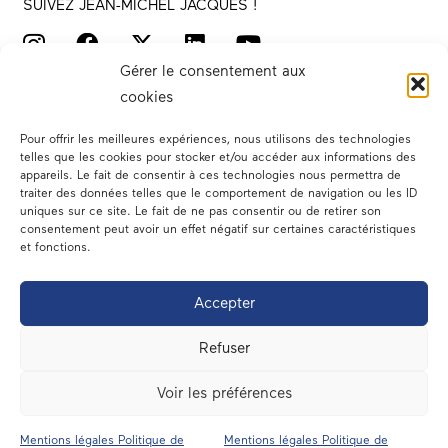
SUIVEZ JEAN-MICHEL JACQUES !
Gérer le consentement aux
cookies
Pour offrir les meilleures expériences, nous utilisons des technologies
telles que les cookies pour stocker et/ou accéder aux informations des
appareils. Le fait de consentir à ces technologies nous permettra de
traiter des données telles que le comportement de navigation ou les ID
Votre député
uniques sur ce site. Le fait de ne pas consentir ou de retirer son
consentement peut avoir un effet négatif sur certaines caractéristiques
Actualités
et fonctions.
Dans les médias
Accepter
En circonscription
Refuser
A l’assemblée
Voir les préférences
Contact
Mentions légales Politique de
Mentions légales Politique de