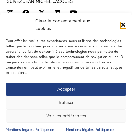
SUIVEZ JEAN-MICHEL JACQUES !
Gérer le consentement aux
cookies
Pour offrir les meilleures expériences, nous utilisons des technologies
telles que les cookies pour stocker et/ou accéder aux informations des
appareils. Le fait de consentir à ces technologies nous permettra de
traiter des données telles que le comportement de navigation ou les ID
Votre député
uniques sur ce site. Le fait de ne pas consentir ou de retirer son
consentement peut avoir un effet négatif sur certaines caractéristiques
Actualités
et fonctions.
Dans les médias
Accepter
En circonscription
Refuser
A l’assemblée
Voir les préférences
Contact
Mentions légales Politique de
Mentions légales Politique de