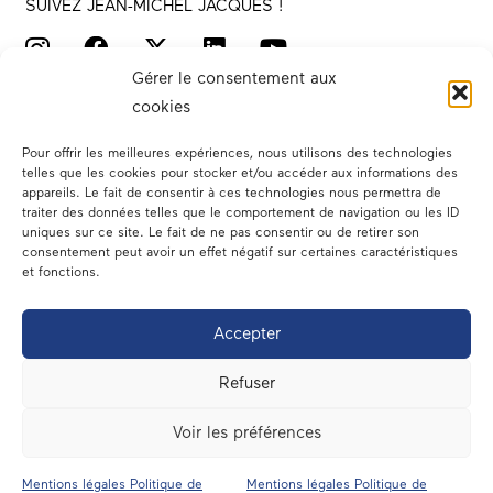
SUIVEZ JEAN-MICHEL JACQUES !
Gérer le consentement aux
cookies
Pour offrir les meilleures expériences, nous utilisons des technologies
telles que les cookies pour stocker et/ou accéder aux informations des
appareils. Le fait de consentir à ces technologies nous permettra de
traiter des données telles que le comportement de navigation ou les ID
Votre député
uniques sur ce site. Le fait de ne pas consentir ou de retirer son
consentement peut avoir un effet négatif sur certaines caractéristiques
Actualités
et fonctions.
Dans les médias
Accepter
En circonscription
Refuser
A l’assemblée
Voir les préférences
Contact
Mentions légales Politique de
Mentions légales Politique de