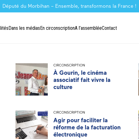
Député du Morbihan – Ensemble, transformons la France !
lités
Dans les médias
En circonscription
A l’assemblée
Contact
CIRCONSCRIPTION
À Gourin, le cinéma
associatif fait vivre la
culture
CIRCONSCRIPTION
Agir pour faciliter la
réforme de la facturation
électronique