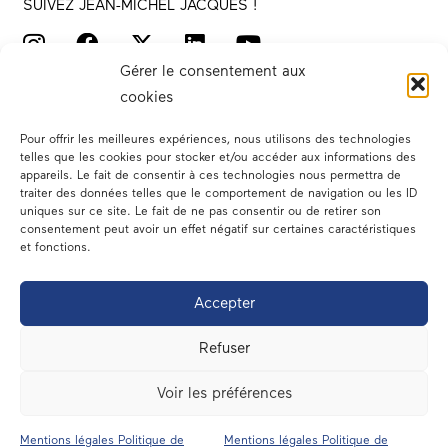
SUIVEZ JEAN-MICHEL JACQUES !
Gérer le consentement aux
cookies
Pour offrir les meilleures expériences, nous utilisons des technologies
telles que les cookies pour stocker et/ou accéder aux informations des
appareils. Le fait de consentir à ces technologies nous permettra de
traiter des données telles que le comportement de navigation ou les ID
Votre député
uniques sur ce site. Le fait de ne pas consentir ou de retirer son
consentement peut avoir un effet négatif sur certaines caractéristiques
Actualités
et fonctions.
Dans les médias
Accepter
En circonscription
Refuser
A l’assemblée
Voir les préférences
Contact
Mentions légales Politique de
Mentions légales Politique de