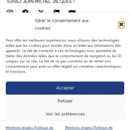
SUIVEZ JEAN-MICHEL JACQUES !
Gérer le consentement aux
cookies
Pour offrir les meilleures expériences, nous utilisons des technologies
telles que les cookies pour stocker et/ou accéder aux informations des
appareils. Le fait de consentir à ces technologies nous permettra de
traiter des données telles que le comportement de navigation ou les ID
Votre député
uniques sur ce site. Le fait de ne pas consentir ou de retirer son
consentement peut avoir un effet négatif sur certaines caractéristiques
Actualités
et fonctions.
Dans les médias
Accepter
En circonscription
Refuser
A l’assemblée
Voir les préférences
Contact
Mentions légales Politique de
Mentions légales Politique de