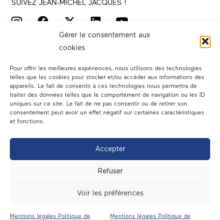
SUIVEZ JEAN-MICHEL JACQUES !
Gérer le consentement aux
cookies
Pour offrir les meilleures expériences, nous utilisons des technologies
telles que les cookies pour stocker et/ou accéder aux informations des
appareils. Le fait de consentir à ces technologies nous permettra de
traiter des données telles que le comportement de navigation ou les ID
Votre député
uniques sur ce site. Le fait de ne pas consentir ou de retirer son
consentement peut avoir un effet négatif sur certaines caractéristiques
Actualités
et fonctions.
Dans les médias
Accepter
En circonscription
Refuser
A l’assemblée
Voir les préférences
Contact
Mentions légales Politique de
Mentions légales Politique de