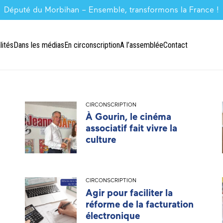
Député du Morbihan – Ensemble, transformons la France !
lités
Dans les médias
En circonscription
A l’assemblée
Contact
CIRCONSCRIPTION
À Gourin, le cinéma
associatif fait vivre la
culture
CIRCONSCRIPTION
Agir pour faciliter la
réforme de la facturation
électronique