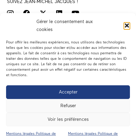
SUIVEZ JEAN-MICHEL JACQUES !
Gérer le consentement aux
cookies
Pour offrir les meilleures expériences, nous utilisons des technologies
telles que les cookies pour stocker et/ou accéder aux informations des
appareils. Le fait de consentir à ces technologies nous permettra de
traiter des données telles que le comportement de navigation ou les ID
Votre député
uniques sur ce site. Le fait de ne pas consentir ou de retirer son
consentement peut avoir un effet négatif sur certaines caractéristiques
Actualités
et fonctions.
Dans les médias
Accepter
En circonscription
Refuser
A l’assemblée
Voir les préférences
Contact
Mentions légales Politique de
Mentions légales Politique de