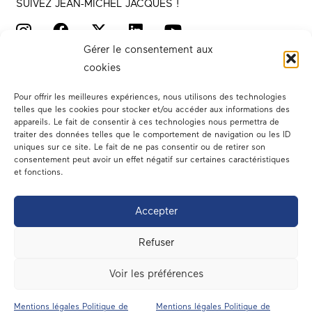
SUIVEZ JEAN-MICHEL JACQUES !
Gérer le consentement aux
cookies
Pour offrir les meilleures expériences, nous utilisons des technologies
telles que les cookies pour stocker et/ou accéder aux informations des
appareils. Le fait de consentir à ces technologies nous permettra de
traiter des données telles que le comportement de navigation ou les ID
Votre député
uniques sur ce site. Le fait de ne pas consentir ou de retirer son
consentement peut avoir un effet négatif sur certaines caractéristiques
Actualités
et fonctions.
Dans les médias
Accepter
En circonscription
Refuser
A l’assemblée
Voir les préférences
Contact
Mentions légales Politique de
Mentions légales Politique de