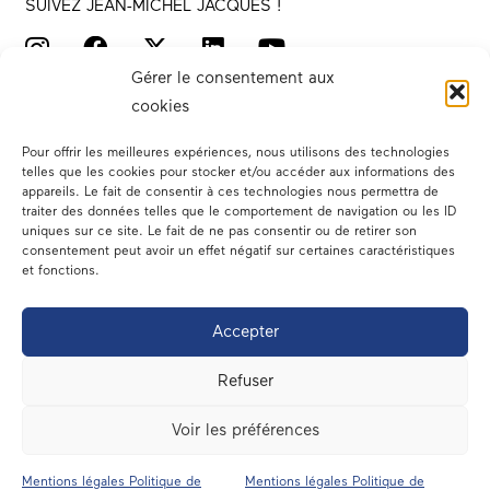
SUIVEZ JEAN-MICHEL JACQUES !
Gérer le consentement aux
cookies
Pour offrir les meilleures expériences, nous utilisons des technologies
telles que les cookies pour stocker et/ou accéder aux informations des
appareils. Le fait de consentir à ces technologies nous permettra de
traiter des données telles que le comportement de navigation ou les ID
Votre député
uniques sur ce site. Le fait de ne pas consentir ou de retirer son
consentement peut avoir un effet négatif sur certaines caractéristiques
Actualités
et fonctions.
Dans les médias
Accepter
En circonscription
Refuser
A l’assemblée
Voir les préférences
Contact
Mentions légales Politique de
Mentions légales Politique de